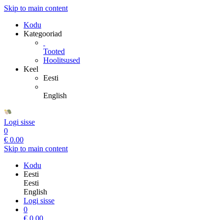
Skip to main content
Kodu
Kategooriad
Tooted
Hoolitsused
Keel
Eesti
English
Logi sisse
0
€
0.00
Skip to main content
Kodu
Eesti
Eesti
English
Logi sisse
0
€
0.00