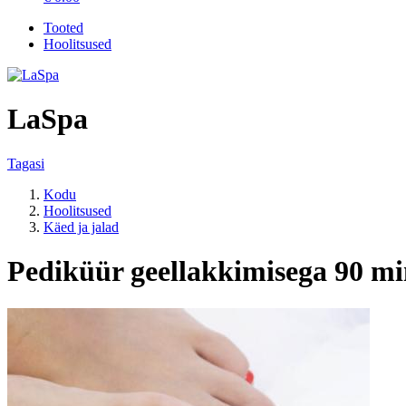
Tooted
Hoolitsused
LaSpa
Tagasi
Kodu
Hoolitsused
Käed ja jalad
Pediküür geellakkimisega 90 m